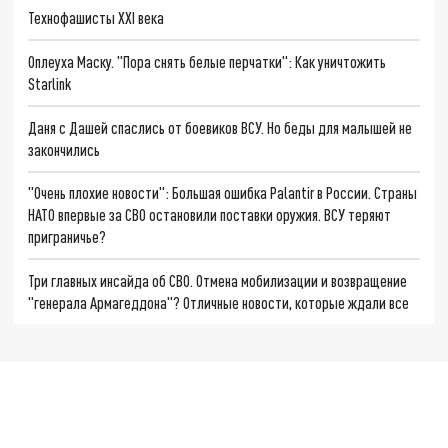
Технофашисты XXI века
Оплеуха Маску. "Пора снять белые перчатки": Как уничтожить
Starlink
Даня с Дашей спаслись от боевиков ВСУ. Но беды для малышей не
закончились
"Очень плохие новости": Большая ошибка Palantir в России. Страны
НАТО впервые за СВО остановили поставки оружия. ВСУ теряют
приграничье?
Три главных инсайда об СВО. Отмена мобилизации и возвращение
"генерала Армагеддона"? Отличные новости, которые ждали все