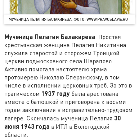
МУЧЕНИЦА ПЕЛАГИЯ БАЛАКИРЕВА. ФОТО: WWW.PRAVOSLAVIE.RU
Мученица Пелагия Балакирева
. Простая
крестьянская женщина Пелагия Никитична
служила старостой и сторожем Троицкой
церкви подмосковного села Шарапово.
Активно помогала настоятелю храма
протоиерею Николаю Сперанскому, в том
числе в исполнении церковных треб. За это в
1937 году
трагическом
была арестована
вместе с батюшкой и приговорена к восьми
годам заключения в исправительно-трудовом
30
лагере. Скончалась мученица Пелагия
июня 1943 года
в ИТЛ в Вологодской
области.