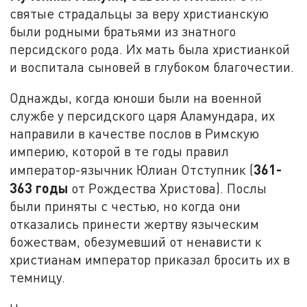
святые страдальцы за веру христианскую
были родными братьями из знатного
персидского рода. Их мать была христианкой
и воспитала сыновей в глубоком благочестии.
Однажды, когда юноши были на военной
службе у персидского царя Аламундара, их
направили в качестве послов в Римскую
империю, которой в те годы правил
361-
император-язычник Юлиан Отступник (
363 годы
от Рождества Христова). Послы
были приняты с честью, но когда они
отказались принести жертву языческим
божествам, обезумевший от ненависти к
христианам император приказал бросить их в
темницу.