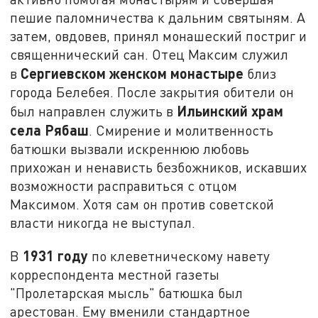
пешие паломничества к дальним святыням. А
затем, овдовев, принял монашеский постриг и
священнический сан. Отец Максим служил
Сергиевском женском монастыре
в
близ
города Белебея. После закрытия обители он
Ильинский храм
был направлен служить в
села Рябаш
. Смирение и молитвенность
батюшки вызвали искреннюю любовь
прихожан и ненависть безбожников, искавших
возможности расправиться с отцом
Максимом. Хотя сам он против советской
власти никогда не выступал.
1931 году
В
по клеветническому навету
корреспондента местной газеты
"Пролетарская мысль" батюшка был
арестован. Ему вменили стандартное