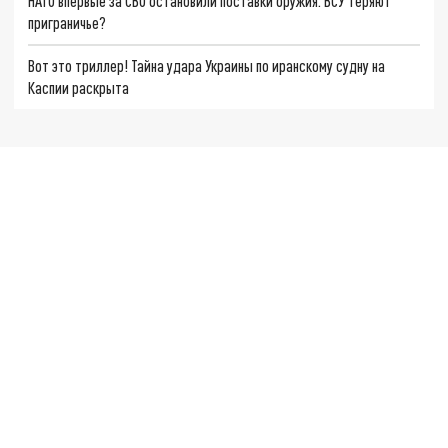
НАТО впервые за СВО остановили поставки оружия. ВСУ теряют
приграничье?
Вот это триллер! Тайна удара Украины по иранскому судну на
Каспии раскрыта