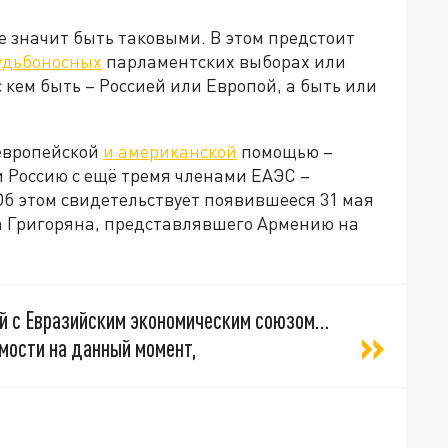
не значит быть таковыми. В этом предстоит
удьбоносных
парламентских выборах или
с кем быть – Россией или Европой, а быть или
 европейской
и американской
помощью –
и Россию с ещё тремя членами ЕАЭС –
Об этом свидетельствует появившееся 31 мая
а Григоряна, представлявшего Армению на
зей с Евразийским экономическим союзом…
мости на данный момент,