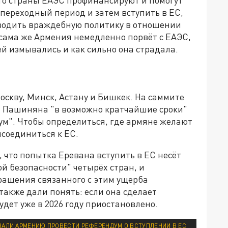
то страны ЕАЭС профинансируют и помогут
переходный период и затем вступить в ЕС,
одить враждебную политику в отношении
, сама же Армения немедленно порвёт с ЕАЭС,
ей измывались и как сильно она страдала.
скву, Минск, Астану и Бишкек. На саммите
т Пашиняна "в возможно кратчайшие сроки"
м". Чтобы определиться, где армяне желают
исоединиться к ЕС.
 что попытка Еревана вступить в ЕС несёт
й безопасности" четырёх стран, и
ращения связанного с этим ущерба
также дали понять: если она сделает
дет уже в 2026 году приостановлено.
ЗВАЛИ АРМЕНИЮ ПРОВЕСТИ РЕФЕРЕНДУМ О ВСТУПЛЕНИИ В ЕС