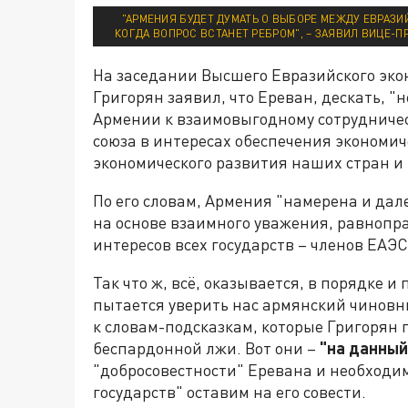
"АРМЕНИЯ БУДЕТ ДУМАТЬ О ВЫБОРЕ МЕЖДУ ЕВРАЗ
КОГДА ВОПРОС ВСТАНЕТ РЕБРОМ", – ЗАЯВИЛ ВИЦЕ-
На заседании Высшего Евразийского эко
Григорян заявил, что Ереван, дескать,
Армении к взаимовыгодному сотрудничес
союза в интересах обеспечения экономич
экономического развития наших стран и 
По его словам, Армения "намерена и дале
на основе взаимного уважения, равнопр
интересов всех государств – членов ЕАЭС
Так что ж, всё, оказывается, в порядке 
пытается уверить нас армянский чиновн
к словам-подсказкам, которые Григорян п
беспардонной лжи. Вот они –
"на данный
"добросовестности" Еревана и необходи
государств" оставим на его совести.