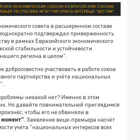
ИЙСКИМ ЭКОНОМИЧЕСКИМ СОЮЗОМ И ЕВРОПЕЙСКИМ СОЮЗОМ,
ПРЕМЬЕР РЕСПУБЛИКИ МГЕР ГРИГОРЯН В ИНТЕРВЬЮ "ВЕСТЯМ"
номического совета в расширенном составе
 "неоднократно подтверждал приверженность
тву в рамках Евразийского экономического
еской стабильности и устойчивости
нашего региона в целом".
е добросовестно участвовать в работе союза
авного партнёрства и учёта национальных
".
и проблемы никакой нет? Именно в этом
ик. Но давайте повнимательней приглядимся
роизнёс, чтобы его не обвиняли в
 момент"
. Заявление вице-премьера насчёт
мости учёта "национальных интересов всех