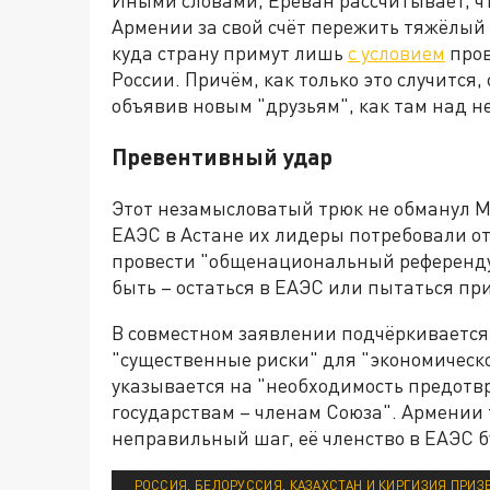
Иными словами, Ереван рассчитывает, ч
Армении за свой счёт пережить тяжёлый 
куда страну примут лишь
с условием
пров
России. Причём, как только это случится
объявив новым "друзьям", как там над н
Превентивный удар
Этот незамысловатый трюк не обманул Мо
ЕАЭС в Астане их лидеры потребовали о
провести "общенациональный референду
быть – остаться в ЕАЭС или пытаться пр
В совместном заявлении подчёркивается,
"существенные риски" для "экономическо
указывается на "необходимость предотв
государствам – членам Союза". Армении 
неправильный шаг, её членство в ЕАЭС бу
РОССИЯ, БЕЛОРУССИЯ, КАЗАХСТАН И КИРГИЗИЯ ПРИ