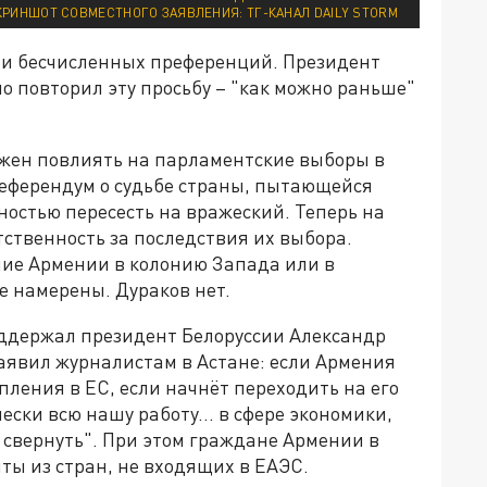
КРИНШОТ СОВМЕСТНОГО ЗАЯВЛЕНИЯ: ТГ-КАНАЛ DAILY STORM
как и бесчисленных преференций. Президент
 повторил эту просьбу – "как можно раньше"
жен повлиять на парламентские выборы в
референдум о судьбе страны, пытающейся
лностью пересесть на вражеский. Теперь на
ственность за последствия их выбора.
ие Армении в колонию Запада или в
е намерены. Дураков нет.
оддержал президент Белоруссии Александр
аявил журналистам в Астане: если Армения
ления в ЕС, если начнёт переходить на его
ски всю нашу работу… в сфере экономики,
свернуть". При этом граждане Армении в
нты из стран, не входящих в ЕАЭС.