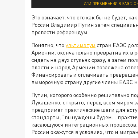
ИЛИ ПРЕБЫВАНИИ В ЕАЭС. С
Это означает, что его как бы не будет, 
России Владимир Путин затем специально
провести референдум.
Понятно, что
ультиматум
стран ЕАЭС дол
Армении, окончательно превратив их в 
сидеть на двух стульях сразу, а затем по
власти и народ Армении возложена ответ
Финансировать и оплачивать превращен
выморочную страну другие члены ЕАЭС н
Путин, которого особенно решительно п
Лукашенко, открыто, перед всем миром з
предпримет практические шаги для вступ
стандарты, "вынуждены будем… практиче
касающуюся интеграционных процессов, 
России окажутся в условиях, что и мигра