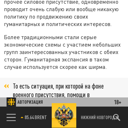
прочее силовое присутствие, одновременно
проводит очень слабую или вообще никакую
политику по продвижению своих
гуманитарных и политических интересов.
Более традиционными стали серые
экономические схемы с участием небольших
групп заинтересованных участников с обеих
сторон. Гуманитарная экспансия в таком
случае используется скорее как ширма.
То есть ситуация, при которой на фоне
военного присутствия, помощи в
18+
поддержании безопасности с
АВТОРИЗАЦИЯ
привлечением российского бюджета,
85.64 BRENT
НИЖНИЙ НОВГОРОД
оружия и бойцов, при этом сокращая