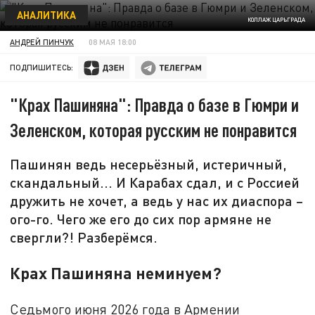
АНАЛИТИКА
КОЛЛАЖ ЦАРЬГРАДА
АНДРЕЙ ПИНЧУК
08 МАЯ 18:00
ПОДПИШИТЕСЬ:
"Крах Пашиняна": Правда о базе в Гюмри и
Зеленском, которая русским не понравится
Пашинян ведь несерьёзный, истеричный,
скандальный... И Карабах сдал, и с Россией
дружить не хочет, а ведь у нас их диаспора –
ого-го. Чего же его до сих пор армяне не
свергли?! Разберёмся.
Крах Пашиняна неминуем?
Седьмого июня 2026 года в Армении