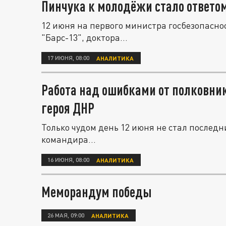
Пинчука к молодёжи стало ответом
12 июня на первого министра госбезопасно
"Барс-13", доктора...
17 ИЮНЯ, 08:00
АНАЛИТИКА
Работа над ошибками от полковник
героя ДНР
Только чудом день 12 июня не стал послед
командира...
16 ИЮНЯ, 08:00
АНАЛИТИКА
Меморандум победы
26 МАЯ, 09:00
АНАЛИТИКА