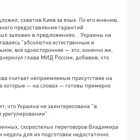
ожил, схватив Киев за язык. По его мнению,
вного предоставления гарантий
 был заложен в предложениях… Украины на
оставаясь "абсолютно естественным и
ьное, всё одностороннее — это, конечно же,
дчеркнул глава МИД России, добавив, что
осква считает неприемлемым присутствие на
а которые — на словах — готовы примерно
ит, что Украина не заинтересована "в
м урегулировании".
вленных, скороспелых переговоров Владимира
и недель для их подготовки недостаточно.