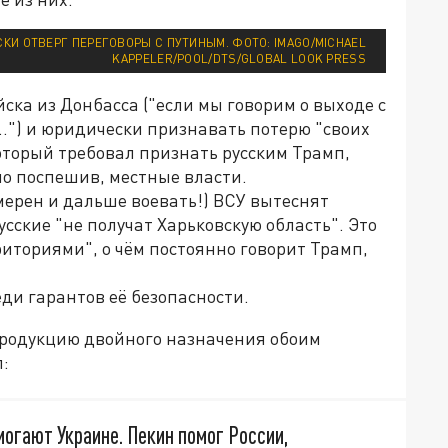
КИ ОТВЕРГ ПЕРЕГОВОРЫ С ПУТИНЫМ. ФОТО: IMAGO/MICHAEL
KAPPELER/POOL/DTS/GLOBAL LOOK PRESS
ска из Донбасса ("если мы говорим о выходе с
ь…") и юридически признавать потерю "своих
оторый требовал признать русским Трамп,
вно поспешив, местные власти.
мерен и дальше воевать!) ВСУ вытеснят
усские "не получат Харьковскую область". Это
риториями", о чём постоянно говорит Трамп,
ди гарантов её безопасности.
родукцию двойного назначения обоим
:
могают Украине. Пекин помог России,