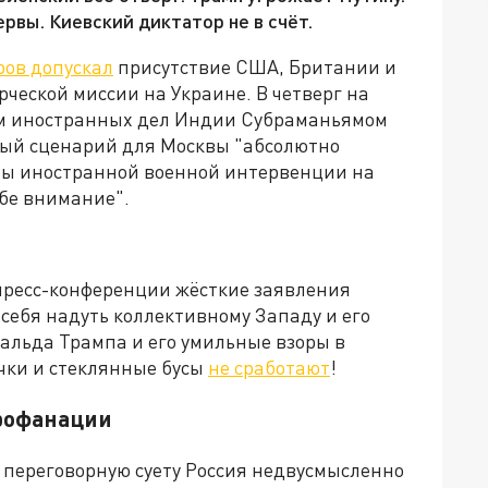
ервы. Киевский диктатор не в счёт.
ов допускал
присутствие США, Британии и
ческой миссии на Украине. В четверг на
ом иностранных дел Индии Субраманьямом
ый сценарий для Москвы "абсолютно
ны иностранной военной интервенции на
ебе внимание".
пресс-конференции жёсткие заявления
 себя надуть коллективному Западу и его
нальда Трампа и его умильные взоры в
чки и стеклянные бусы
не сработают
!
профанации
 переговорную суету Россия недвусмысленно