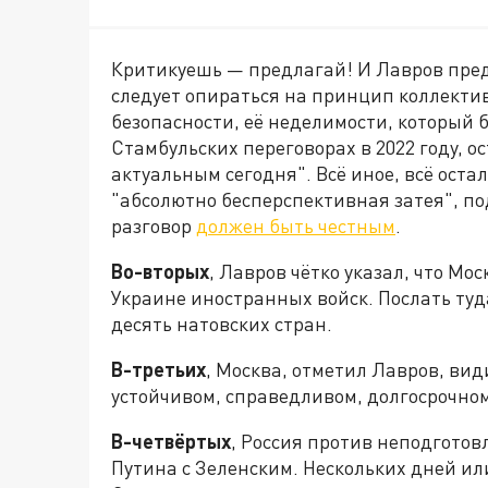
Критикуешь — предлагай! И Лавров предл
следует опираться на принцип коллекти
безопасности, её неделимости, который
Стамбульских переговорах в 2022 году, 
актуальным сегодня". Всё иное, всё остал
"абсолютно бесперспективная затея", по
разговор
должен быть честным
.
Во-вторых
, Лавров чётко указал, что М
Украине иностранных войск. Послать туд
десять натовских стран.
В-третьих
, Москва, отметил Лавров, вид
устойчивом, справедливом, долгосрочно
В-четвёртых
, Россия против неподгото
Путина с Зеленским. Нескольких дней ил