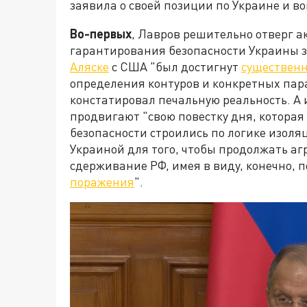
заявила о своей позиции по Украине и во
Во-первых
, Лавров решительно отверг 
гарантирования безопасности Украины за
Аляске
с США "был достигнут
существенн
определения контуров и конкретных пар
констатировал печальную реальность. А 
продвигают "свою повестку дня, которая
безопасности строились по логике изоля
Украиной для того, чтобы продолжать а
сдерживание РФ, имея в виду, конечно,
поражения
".