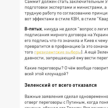
Саммит должен стать заключительным э
подготовки экспертами и министрами, а 
трудную работу по согласованию принци
вот эффектами в стиле КВН, в стиле "Ква
В-пятых
, никуда не делся "вопрос о лег
подписания мирного договора на Украин
его подпись что-то значила и Киев к чем
превратится в профанацию (а это означа
того
президентские выборы
). А ещё Зел
давности, запрещающий ему вести перег
Какие переговоры? О чём вообще говорить
всей этой клоунадой?
Зеленский от всего отказался
Важные заявления сделал одновременно 
отверг переговоры с Путиным, когда поня
конечно, обещал это Трампу. Вот основны