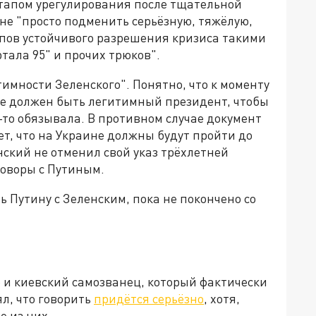
тапом урегулирования после тщательной
не "просто подменить серьёзную, тяжёлую,
пов устойчивого разрешения кризиса такими
ртала 95" и прочих трюков".
итимности Зеленского". Понятно, что к моменту
е должен быть легитимный президент, чтобы
у-то обязывала. В противном случае документ
ет, что на Украине должны будут пройти до
енский не отменил свой указ трёхлетней
оворы с Путиным.
 Путину с Зеленским, пока не покончено со
и киевский самозванец, который фактически
л, что говорить
придётся серьёзно
, хотя,
е из них.