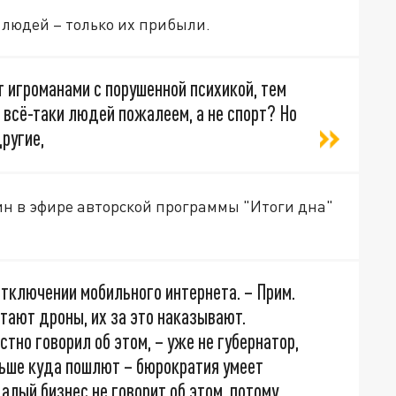
 людей – только их прибыли.
 игроманами с порушенной психикой, тем
 всё-таки людей пожалеем, а не спорт? Но
другие,
ин в эфире авторской программы "Итоги дна"
отключении мобильного интернета. – Прим.
етают дроны, их за это наказывают.
тно говорил об этом, – уже не губернатор,
льше куда пошлют – бюрократия умеет
алый бизнес не говорит об этом, потому