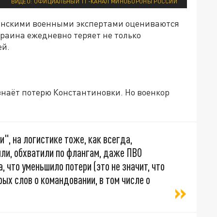
ВИДЕО: ОФИЦИАЛЬНЫЙ ТГ-КАНАЛ МИНОБОРОНЫ РОССИИ
аинскими военными экспертами оцениваются
раина ежедневно теряет не только
ей.
изнаёт потерю Константиновки. Но военкор
:
и", на логистике тоже, как всегда,
или, обхватили по флангам, даже ПВО
 что уменьшило потери (это не значит, что
ых слов о командовании, в том числе о