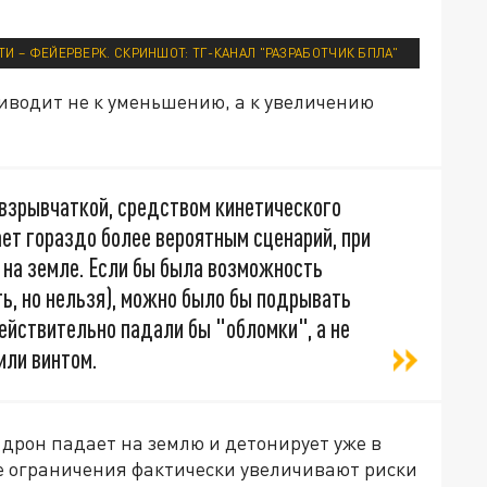
И – ФЕЙЕРВЕРК. СКРИНШОТ: ТГ-КАНАЛ "РАЗРАБОТЧИК БПЛА"
риводит не к уменьшению, а к увеличению
 взрывчаткой, средством кинетического
ает гораздо более вероятным сценарий, при
 на земле. Если бы была возможность
ть, но нельзя), можно было бы подрывать
действительно падали бы "обломки", а не
или винтом.
 дрон падает на землю и детонирует уже в
е ограничения фактически увеличивают риски