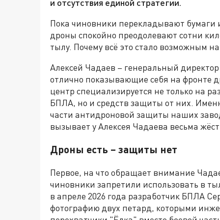
и отсутствия единой стратегии.
Пока чиновники перекладывают бумаги и
дроны спокойно преодолевают сотни кил
тылу. Почему всё это стало возможным н
Алексей Чадаев – генеральный директор
отлично показывающие себя на фронте д
центр специализируется не только на ра
БПЛА, но и средств защиты от них. Именн
части антидроновой защиты наших завод
вызывает у Алексея Чадаева весьма жёст
Дроны есть – защиты нет
Первое, на что обращает внимание Чада
чиновники запретили использовать в ты
в апреле 2026 года разработчик БПЛА Се
фотографию двух петард, которыми инж
перехватчики "Ёлка" вместо боевой част