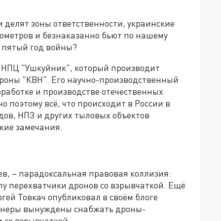
 делят зоны ответственности, украинские
ометров и безнаказанно бьют по нашему
а пятый год войны?
 НПЦ "Ушкуйник", который производит
роны "КВН". Его научно-производственный
зработке и производстве отечественных
о поэтому всё, что происходит в России в
ов, НПЗ и других тыловых объектов
кие замечания.
ев, – парадоксальная правовая коллизия:
лу перехватчики дронов со взрывчаткой. Ещё
ргей Товкач опубликовал в своём блоге
енеры вынуждены снабжать дроны-
и со взрывчаткой.