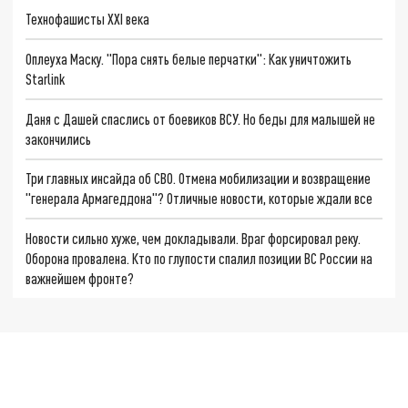
Технофашисты XXI века
Оплеуха Маску. "Пора снять белые перчатки": Как уничтожить
Starlink
Даня с Дашей спаслись от боевиков ВСУ. Но беды для малышей не
закончились
Три главных инсайда об СВО. Отмена мобилизации и возвращение
"генерала Армагеддона"? Отличные новости, которые ждали все
Новости сильно хуже, чем докладывали. Враг форсировал реку.
Оборона провалена. Кто по глупости спалил позиции ВС России на
важнейшем фронте?