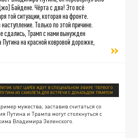
[Джо] Байдене. Чёрта с два! Это всё
ря той ситуации, которая на фронте.
 наступление. Только по этой причине.
не сдались, Трамп с нами вынужден
 Путина на красной ковровой дорожке,
ЛИТИК ОЛЕГ ЦАРЁВ ЖДУТ В СПЕЦИАЛЬНОМ ЭФИРЕ "ПЕРВОГО
ПУТИНА ИЗ САМОЛЁТА ДЛЯ ВСТРЕЧИ С ДОНАЛЬДОМ ТРАМПОМ
пример мужества, заставив считаться со
я Путина и Трампа могут столкнуться с
ежима Владимира Зеленского.