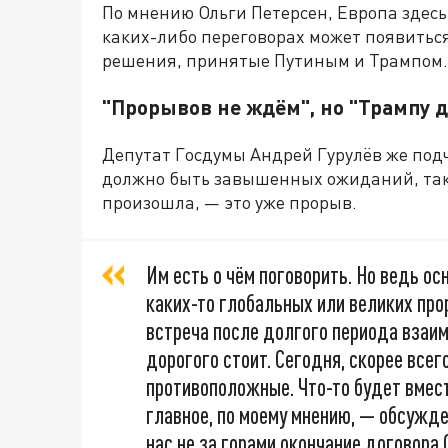
По мнению Ольги Петерсен, Европа здес
каких-либо переговорах может появиться
решения, принятые Путиным и Трампом.
"Прорывов не ждём", но "Трампу 
Депутат Госдумы Андрей Гурулёв же подч
должно быть завышенных ожиданий, так к
произошла, — это уже прорыв.
Им есть о чём поговорить. Но ведь ос
каких-то глобальных или великих прор
встреча после долгого периода взаимн
дорогого стоит. Сегодня, скорее всег
противоположные. Что-то будет вмест
главное, по моему мнению, — обсужде
нас не за горами окончание договора 