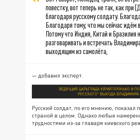
повестку, вот теперь не так, как при 
благодаря русскому солдату. Благода
Благодаря тому, что мы сейчас идём в
Потому что Индия, Китай и Бразилия 
разговаривать и встречать Владимира
выходящим из самолёта,
— добавил эксперт.
ВЕДУЩИЙ ЦАРЬГРАДА ЮРИЙ ПРОНЬКО И ПО
РУССКОГО" ВЫХОДА ВЛАДИМИРА 
Русский солдат, по его мнению, показал 
страной в целом. Однако любые намерени
трудностями из-за главаря киевского р