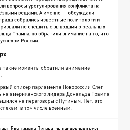
ли вопросы урегулирования конфликта на
рьёзными вещами. А именно — обсуждали
града собрались известные политологи и
призвали не спешить с выводами о реальных
ьда Трампа, но обратили внимание на то, что
 успехом России.
ерх
на такие моменты обратили внимание
.
рвый спикер парламента Новороссии Олег
ть на американского лидера Дональда Трампа
решился на переговоры с Путиным. Нет, это
спехам, в том числе военным.
ечает Владимира Путина, он перевернул всю