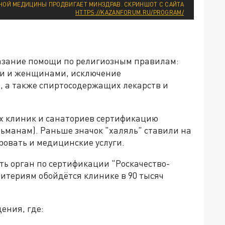
ОЙ МЕДИЦИНЫ ПРОДВИГАЕТ МИНЗДРАВ. СКРИНШОТ С САЙТА
HTTPS://KAZANFORUM.RU/PROGRAM/
азание помощи по религиозным правилам:
ми и женщинами, исключение
, а также спиртосодержащих лекарств и
ых клиник и санаториев сертификацию
льманам). Раньше значок "халяль" ставили на
ровать и медицинские услуги.
ть орган по сертификации "Роскачество-
итериям обойдётся клинике в 90 тысяч
ения, где: