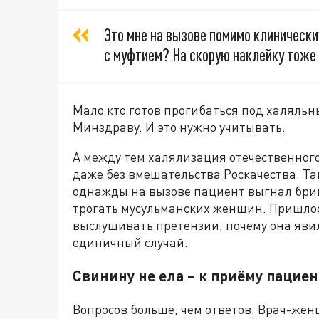
Это мне на вызове помимо клиническ
с муфтием? На скорую наклейку тоже 
Мало кто готов прогибаться под халяльн
Минздраву. И это нужно учитывать.
А между тем халялизация отечественного
даже без вмешательства Роскачества. Та
однажды на вызове пациент выгнал брига
трогать мусульманских женщин. Пришлось
выслушивать претензии, почему она явила
единичный случай.
Свинину не ела – к приёму пациен
Вопросов больше, чем ответов. Врач-же