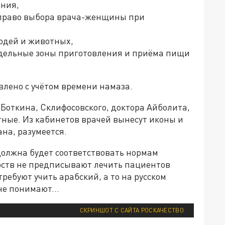
ения,
 право выбора врача-женщины при
юдей и животных,
здельные зоны приготовления и приёма пищи
лено с учётом времени намаза.
 Боткина, Склифосовского, доктора Айболита,
тные. Из кабинетов врачей вынесут иконы и
на, разумеется.
должна будет соответствовать нормам
арств не предписывают лечить пациентов
ребуют учить арабский, а то на русском
 не понимают…
СКРИНШОТ С САЙТА РОСКАЧЕСТВО