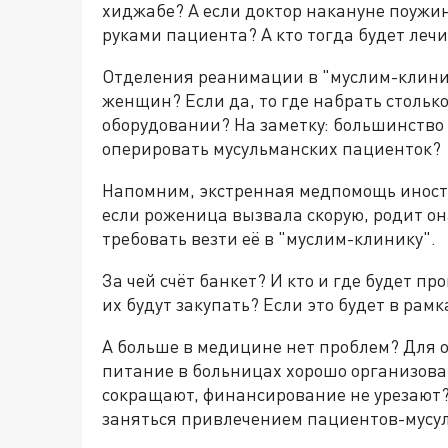
хиджабе? А если доктор накануне поужин
руками пациента? А кто тогда будет леч
Отделения реанимации в "муслим-клиник
женщин? Если да, то где набрать столько
оборудовании? На заметку: большинство 
оперировать мусульманских пациенток?
Напомним, экстренная медпомощь иностр
если роженица вызвала скорую, родит она
требовать везти её в "муслим-клинику".
За чей счёт банкет? И кто и где будет п
их будут закупать? Если это будет в рам
А больше в медицине нет проблем? Для 
питание в больницах хорошо организова
сокращают, финансирование не урезают? 
заняться привлечением пациентов-мусу