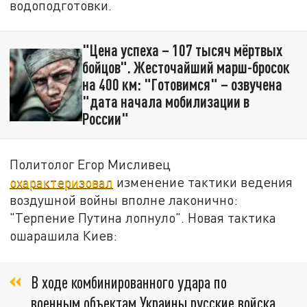
водоподготовки.
"Цена успеха – 107 тысяч мёртвых
бойцов". Жесточайший марш-бросок
на 400 км: "Готовимся" – озвучена
"дата начала мобилизации в
России"
Политолог Егор Мисливец
охарактеризовал
изменение тактики ведения
воздушной войны вполне лаконично:
"Терпение Путина лопнуло". Новая тактика
ошарашила Киев:
В ходе комбинированного удара по
военным объектам Украины русские войска