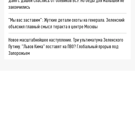
Даня с Дашей спаслись от боевиков ВСУ. Но беды для малышей не
закончились
"Мы вас заставим": Жуткие детали охоты на генерала. Зеленский
объяснил главный смысл теракта в центре Москвы
Новое масштабнейшее наступление. Три ультиматума Зеленского
Путину. "Львов Кима" поставят на ПВО? Глобальный прорыв под
Запорожьем