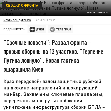
СВОДКИ С ФРОНТА
КОЛЛАЖ ЦАРЬГРАДА
ИГОРЬ БОНДАРЕНКО
06 ИЮНЯ 05:35
ПОДПИШИТЕСЬ:
"Срочные новости": Развал фронта –
прорыв обороны на 12 участков. "Терпение
Путина лопнуло". Новая тактика
ошарашила Киев
Крах передовой: взлом защитных рубежей
на дюжине направлений и шокирующий
манёвр. Захвачены ключевые плацдармы,
перерезаны маршруты снабжения,
уничтожена инфраструктура сборки БПЛА –