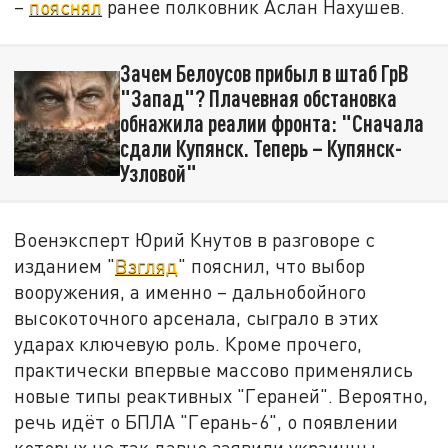
–
пояснял
ранее полковник Аслан Нахушев.
Зачем Белоусов прибыл в штаб ГрВ
"Запад"? Плачевная обстановка
обнажила реалии фронта: "Сначала
сдали Купянск. Теперь – Купянск-
Узловой"
Военэксперт Юрий Кнутов в разговоре с
изданием "
Взгляд
" пояснил, что выбор
вооружения, а именно – дальнобойного
высокоточного арсенала, сыграло в этих
ударах ключевую роль. Кроме прочего,
практически впервые массово применялись
новые типы реактивных "Гераней". Вероятно,
речь идёт о БПЛА "Герань-6", о появлении
которых не так давно заявили украинцы.