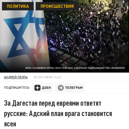
ПОЛИТИКА
ПРОИСШЕСТВИЯ
ФОТО: CHUBAROVA IRYNA / SHUTTERSTOCK, СКРИНШОТ КАДРА ВИДЕО T.ME / OPERSVODKI
АНДРЕЙ ПЕРЛА
30 ОКТЯБРЯ 14:21
ПОДПИШИТЕСЬ:
За Дагестан перед евреями ответят
русские: Адский план врага становится
ясен