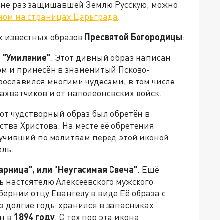
 не раз защищавшей Землю Русскую, можно
ном на страницах Царьграда
.
х известных образов
Пресвятой Богородицы
:
 "Умиление"
. Этот дивный образ написан
м и принесён в знаменитый Псково-
Прославился многими чудесами, в том числе
захватчиков и от наполеоновских войск.
тот чудотворный образ был обретён в
ства Христова. На месте её обретения
учивший по молитвам перед этой иконой
ель.
рница", или "Неугасимая Свеча"
. Ещё
 настоятелю Алексеевского мужского
ернии отцу Евангелу в виде Её образа с
аз долгие годы хранился в запасниках
ён в
1894 году
. С тех пор эта икона