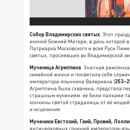
Собор Владимирских святых
. Этот праз
иконой Божией Матери, в день которой 
Патриарха Московского и всея Руси Пим
святых, просиявших во Владимирской зе
Мученица Агриппина
. Знатная римлянка
семейной жизни и посвятила себя служен
императора-язычника Валериана (
253–2
Агриппина была схвачена, предстала пер
страшным мучениям: её били палками так
кончины святой страдалицы от её мощей
и исцеления.
Мученики Евстохий, Гаий, Провий, Лолли
антицерковных гонений императора-яз