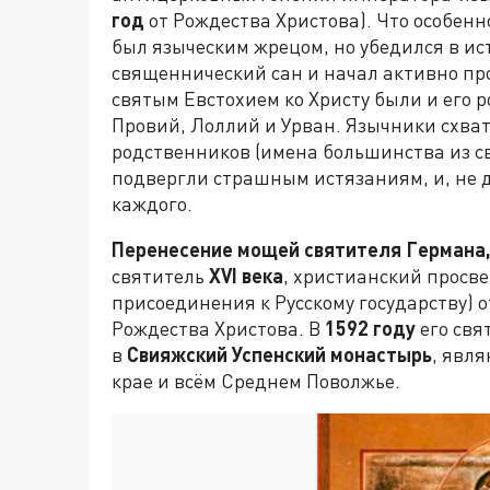
год
от Рождества Христова). Что особенн
был языческим жрецом, но убедился в ис
священнический сан и начал активно п
святым Евстохием ко Христу были и его 
Провий, Лоллий и Урван. Язычники схват
родственников (имена большинства из св
подвергли страшным истязаниям, и, не 
каждого.
Перенесение мощей святителя Германа,
святитель
XVI
века
, христианский просве
присоединения к Русскому государству) о
Рождества Христова. В
1592 году
его свя
в
Свияжский Успенский монастырь
, явл
крае и всём Среднем Поволжье.