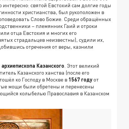
о интересно: святой Евстохий сам долгие годы
тинности христианства, был рукоположен в
роповедовать Слово Божие. Среди обращённых
родственники – племянник Гаий и отроки
или отца Евстохия и многих его
ятых страдальцев неизвестны), судили их,
добившись отречения от веры, казнили
 архиепископа Казанского
. Этот великий
титель Казанского ханства (после его
тошёл ко Господу в Москве в
1567 году
от
тые мощи были обретены и перенесены
яющийся колыбелью Православия в Казанском