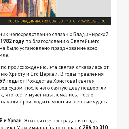
СОБОР ВЛАДИМИРСКИХ СВЯТЫХ. ФОТО: PRAVOSLAVIE.RU
дник непосредственно связан с Владимирской
в
1982 году
по благословению Святейшего
ена было установлено празднование всех
мле.
 по происхождению, эта святая отказалась от
ию Христу и Его Церкви. В годы правления
59 годы
от Рождества Христова) святая
ед судом, после чего святую деву подвергли
, что кости мученицы ломались. После
 начали происходить многочисленные чудеса
й и Урван
. Эти святые пострадали в годы
ычника Максимиана (царствовал
с
286 по 310