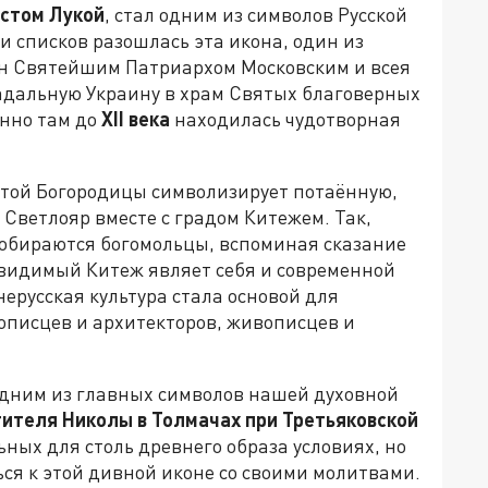
стом Лукой
, стал одним из символов Русской
и списков разошлась эта икона, один из
ён Святейшим Патриархом Московским и всея
адальную Украину в храм Святых благоверных
енно там до
XII века
находилась чудотворная
той Богородицы символизирует потаённую,
 Светлояр вместе с градом Китежем. Так,
 собираются богомольцы, вспоминая сказание
видимый Китеж являет себя и современной
ерусская культура стала основой для
описцев и архитекторов, живописцев и
одним из главных символов нашей духовной
ителя Николы в Толмачах при Третьяковской
льных для столь древнего образа условиях, но
ся к этой дивной иконе со своими молитвами.