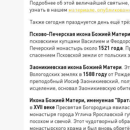
Подробнее об этой величайшей святыне,
узнать в нашем
материале, опубликован
Также сегодня празднуется день ещё трё
Псково-Печерская икона Божией Матери
псковскими купцами Василием и Феодоро
Печерский монастырь около
1521 года
. 
спасением Псковской земли от польских 
Заоникиевская икона Божией Матери
. Э
Вологодских землях в
1588 году
от Рожде
преподобный Иосиф Заоникиевский, пол
исцеление, основал Заоникиевскую обит
Икона Божией Матери, именуемая "Врата
в
XVII
веке
Пресвятая Богородица явилась
монастыря города Углича Ярославской губ
посохом и свечой. Этот чудотворный обр
монастырского храма и был вновь обрет