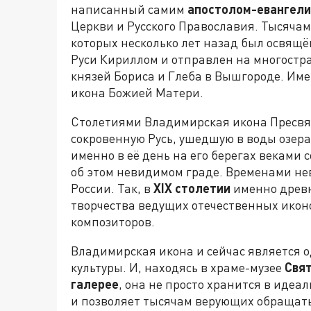
написанный самим
апостолом-евангели
Церкви и Русского Православия. Тысячам
которых несколько лет назад был освящ
Руси Кириллом и отправлен на многостр
князей Бориса и Глеба в Вышгороде. Им
икона Божией Матери.
Столетиями Владимирская икона Пресвя
сокровенную Русь, ушедшую в воды озера
именно в её день на его берегах веками
об этом невидимом граде. Временами не
России. Так, в
XIX столетии
именно древн
творчества ведущих отечественных икон
композиторов.
Владимирская икона и сейчас является 
культуры. И, находясь в храме-музее
Свят
галерее
, она не просто хранится в идеа
и позволяет тысячам верующих обращать