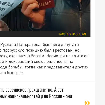
КОЛЛАЖ ЦАРЬГРАД
о Руслана Панкратова, бывшего депутата
ю прорусскую позицию был арестован, но
ку, оказался в России. Несмотря на то что он
ый и доказавший свою лояльность, на
года борьбы, тогда как представители других
ьно быстрее.
ить российское гражданство. А вот
ных национальностей для России - они