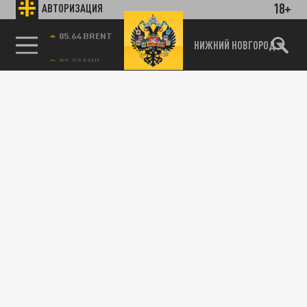
18+
АВТОРИЗАЦИЯ
85.64 BRENT
НИЖНИЙ НОВГОРОД
115093, г. Москва, переулок Партийный,
д.1, к.57, стр.3, эт.1, пом.I, ком.45
Тел.:
+7 (495) 374-77-73
info@tsargrad.tv