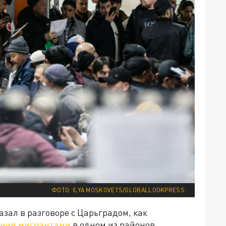
ФОТО: ILYA MOSKOVETS/GLOBALLOOKPRESS
зал в разговоре с Царьградом, как
ения мигрантами
в одном из районов