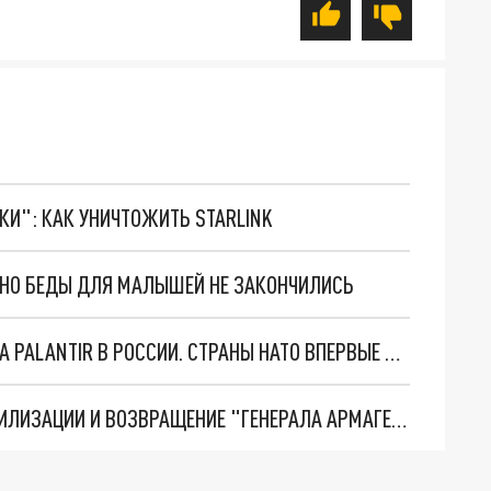
ТКИ": КАК УНИЧТОЖИТЬ STARLINK
. НО БЕДЫ ДЛЯ МАЛЫШЕЙ НЕ ЗАКОНЧИЛИСЬ
"ОЧЕНЬ ПЛОХИЕ НОВОСТИ": БОЛЬШАЯ ОШИБКА PALANTIR В РОССИИ. СТРАНЫ НАТО ВПЕРВЫЕ ЗА СВО ОСТАНОВИЛИ ПОСТАВКИ ОРУЖИЯ. ВСУ ТЕРЯЮТ ПРИГРАНИЧЬЕ?
ТРИ ГЛАВНЫХ ИНСАЙДА ОБ СВО. ОТМЕНА МОБИЛИЗАЦИИ И ВОЗВРАЩЕНИЕ "ГЕНЕРАЛА АРМАГЕДДОНА"? ОТЛИЧНЫЕ НОВОСТИ, КОТОРЫЕ ЖДАЛИ ВСЕ