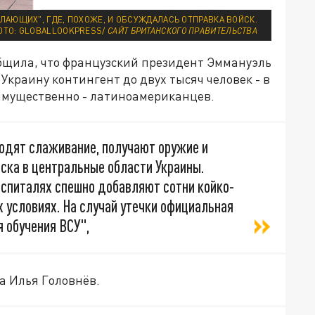
ЛАЮЩИХ", ГДЕ, ПОХОЖЕ, И ОБСУЖДАЛАСЬ ОТПРАВКА ВОЙСК.
ОТО: GLOBALLOOKPRESS/
САЙТ БРИТАНСКОГО ПРАВИТЕЛЬСТВА
бщила, что французский президент Эммануэль
Украину контингент до двух тысяч человек - в
имущественно - латиноамериканцев.
оходят слаживание, получают оружие и
оска в центральные области Украины.
оспиталях спешно добавляют сотни койко-
х условиях. На случай утечки официальная
я обучения ВСУ",
а Илья Головнёв.