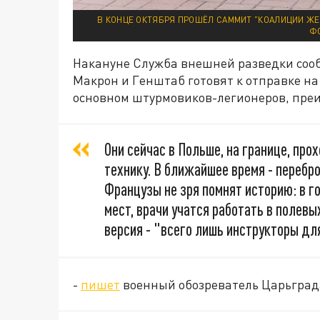
В КОНЦЕ ОКТЯБРЯ ПРОШЁЛ САММИТ "КОАЛИЦИИ ЖЕ
Ф
Накануне Служба внешней разведки соо
Макрон и Генштаб готовят к отправке на 
основном штурмовиков-легионеров, пре
Они сейчас в Польше, на границе, пр
технику. В ближайшее время - перебр
Французы не зря помнят историю: в г
мест, врачи учатся работать в полевы
версия - "всего лишь инструкторы дл
-
пишет
военный обозреватель Царьград