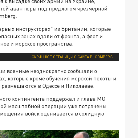
я к высадке своих армий на Украине,
т этой авантюры под предлогом чрезмерной
mberg.
первых инструкторах" из Британии, которые
опасных зонах вдали от фронта, а флот и
ное и морское пространства.
СКРИНШОТ СТРАНИЦЫ С САЙТА BLOOMBERG
аши военные неоднократно сообщали о
ах, которые кроме обучения морской пехоты и
 размещаются в Одессе и Николаеве.
ного контингента поддержал и глава МО
этой масштабной операции уже потрачены
змещения войск оценивается в солидную