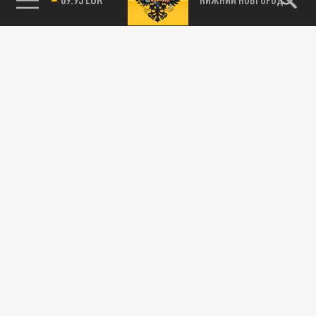
85.64 BRENT
115093, г. Москва, переулок Партийный,
д.1, к.57, стр.3, эт.1, пом.I, ком.45
Тел.:
+7 (495) 374-77-73
info@tsargrad.tv
Адрес для пресс-релизов
press@tsargrad.tv
Средство массовой информации сетевое издание