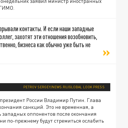
в понедельник заявил министр иностранных
МГИМО.
азрывали контакты. И если наши западные
оллег, захотят эти отношения возобновить,
ственно, бизнеса как обычно уже быть не
PETROV SERGEY/NEWS.RU/GLOBAL LOOK PRESS
л президент России Владимир Путин. Глава
кончания санкций. Это не временная, а
ль западных оппонентов после окончания
Они по-прежнему будут стремиться ослабить