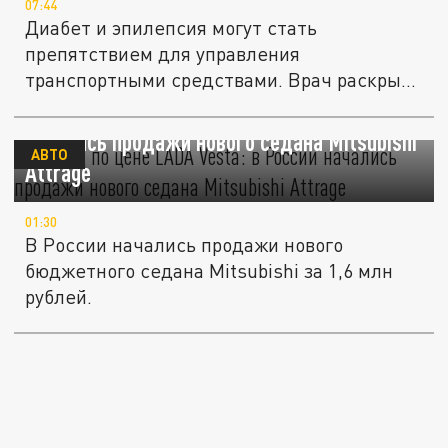
07:44
Диабет и эпилепсия могут стать
препятствием для управления
транспортными средствами. Врач раскрыл
причины.
Японец по цене LADA Vesta: в России
начались продажи нового седана Mitsubishi
АВТО
Attrage
01:30
В России начались продажи нового
бюджетного седана Mitsubishi за 1,6 млн
рублей.