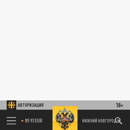
18+
АВТОРИЗАЦИЯ
На ЕКАД завершили ремонт путепровода
АВТО
над трассой М-12 «Восток»
89.93 EUR
НИЖНИЙ НОВГОРОД
85.64 BRENT