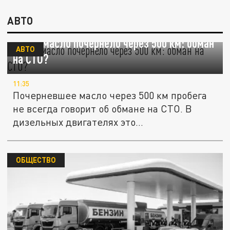
АВТО
Новое масло почернело через 500 км: обман
АВТО
на СТО?
11:35
Почерневшее масло через 500 км пробега
не всегда говорит об обмане на СТО. В
дизельных двигателях это...
ОБЩЕСТВО