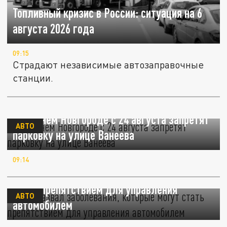
Топливный кризис в России: ситуация на 6
августа 2026 года
09:15
Страдают независимые автозаправочные
станции.
В Нижнем Новгороде с 24 августа запретят
АВТО
парковку на улице Ванеева
09:14
Врач назвал заболевания, которые могут
стать препятствием для управления
АВТО
автомобилем