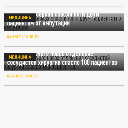
Хирурги из Серова спасли ноги двум
МЕДИЦИНА
пациентам от ампутации
06 АВГУСТА 10:10
В Екатеринбурге новое отделение
МЕДИЦИНА
сосудистой хирургии спасло 100 пациентов
06 АВГУСТА 08:26