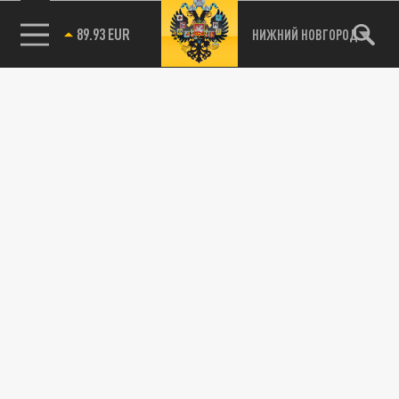
89.93 EUR
НИЖНИЙ НОВГОРОД
115093, г. Москва, переулок Партийный,
д.1, к.57, стр.3, эт.1, пом.I, ком.45
Тел.:
+7 (495) 374-77-73
info@tsargrad.tv
Адрес для пресс-релизов
press@tsargrad.tv