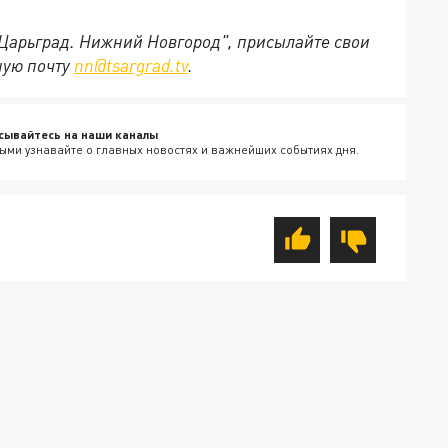
"Царьград. Нижний Новгород", присылайте свои
ную почту
nn@tsargrad.tv
.
сывайтесь на наши каналы
ыми узнавайте о главных новостях и важнейших событиях дня.