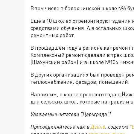
В том числе в балахнинской школе №6 б
Ещё в 10 школах отремонтируют здания 
средствами обучения. А в остальных шк
ремонтных работ.
В прошедшем году в регионе капремонт п
Комплексный ремонт сделали в трёх школ
(Шахунский район) и в школе №106 Нижн
В других организациях был проведён рем
теплоснабжения, фасадов, помещений.
Напомним, в конце прошлого года в Ниж
для сельских школ, которые направили в
Уважаемые читатели "Царьграда"!
Присоединяйтесь к нам в
Дзене
, соцсетях
"
подписывайтесь на
наш
телеграм-канал
.