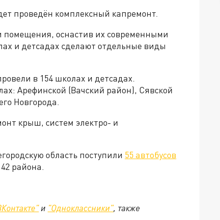
удет проведён комплексный капремонт.
и помещения, оснастив их современными
олах и детсадах сделают отдельные виды
ровели в 154 школах и детсадах.
ах: Арефинской (Вачский район), Сявской
его Новгорода.
онт крыш, систем электро- и
егородскую область поступили
55 автобусов
 42 района.
ВКонтакте"
и
"Одноклассники"
,
также