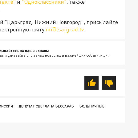
такте"
и
"Одноклассники"
, также
.
ией "Царьград. Нижний Новгород", присылайте
электронную почту
nn@tsargrad.tv
.
сывайтесь на наши каналы
ыми узнавайте о главных новостях и важнейших событиях дня.
МИССИЯ
ДЕПУТАТ СВЕТЛАНА БЕССАРАБ
БОЛЬНИЧНЫЕ