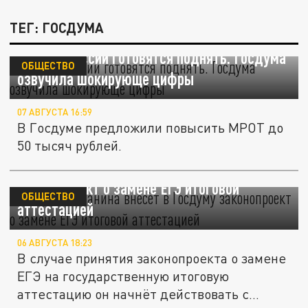
ТЕГ: ГОСДУМА
МРОТ в России готовятся поднять. Госдума
ОБЩЕСТВО
озвучила шокирующе цифры
07 АВГУСТА 16:59
В Госдуме предложили повысить МРОТ до
50 тысяч рублей.
Депутат Останина внесёт в Госдуму
законопроект о замене ЕГЭ итоговой
ОБЩЕСТВО
аттестацией
06 АВГУСТА 18:23
В случае принятия законопроекта о замене
ЕГЭ на государственную итоговую
аттестацию он начнёт действовать с...