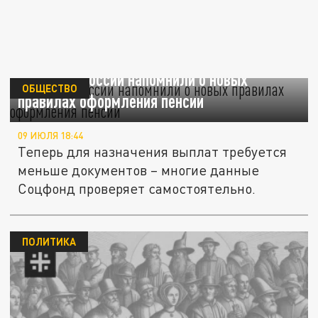
Жителям России напомнили о новых
ОБЩЕСТВО
правилах оформления пенсии
09 ИЮЛЯ 18:44
Теперь для назначения выплат требуется
меньше документов – многие данные
Соцфонд проверяет самостоятельно.
ПОЛИТИКА