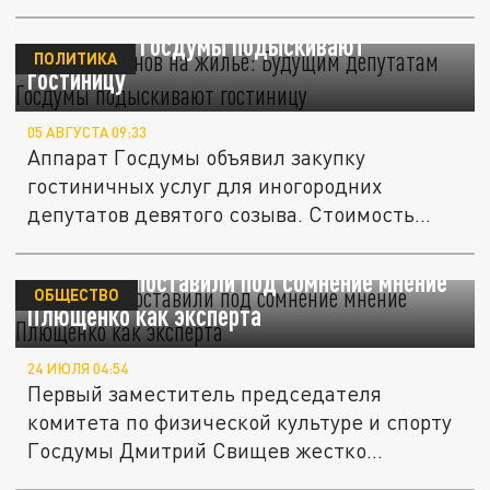
189 миллионов на жильё: Будущим
депутатам Госдумы подыскивают
ПОЛИТИКА
гостиницу
05 АВГУСТА 09:33
Аппарат Госдумы объявил закупку
гостиничных услуг для иногородних
депутатов девятого созыва. Стоимость...
В Госдуме поставили под сомнение мнение
ОБЩЕСТВО
Плющенко как эксперта
24 ИЮЛЯ 04:54
Первый заместитель председателя
комитета по физической культуре и спорту
Госдумы Дмитрий Свищев жестко...