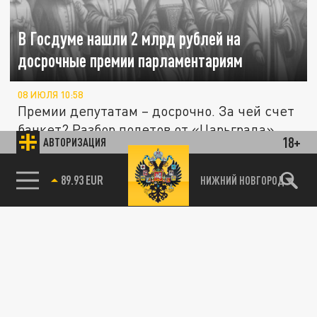
В Госдуме нашли 2 млрд рублей на
досрочные премии парламентариям
08 ИЮЛЯ 10:58
Премии депутатам – досрочно. За чей счет
банкет? Разбор полетов от «Царьграда».
18+
АВТОРИЗАЦИЯ
«Пришел, поработал, попрощался»: Миронов
предложил принцип трех «П» для
89.93 EUR
НИЖНИЙ НОВГОРОД
ПОЛИТИКА
мигрантов
04 ИЮЛЯ 14:18
Депутат Миронов предложил применять
принцип трех «П» для миграционной
политики – пришел, поработал,...