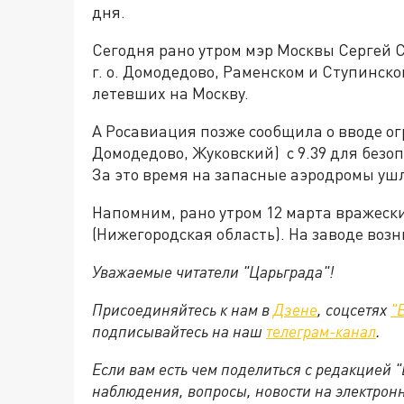
дня.
Сегодня рано утром мэр Москвы Сергей С
г. о. Домодедово, Раменском и Ступинско
летевших на Москву.
А Росавиация позже сообщила о вводе ог
Домодедово, Жуковский) с 9.39 для безоп
За это время на запасные аэродромы ушл
Напомним, рано утром 12 марта вражеск
(Нижегородская область). На заводе воз
Уважаемые читатели "Царьграда"!
Присоединяйтесь к нам в
Дзене
, соцсетях
"
подписывайтесь на
наш
телеграм-канал
.
Если вам есть чем поделиться с редакцией 
наблюдения, вопросы, новости на электрон