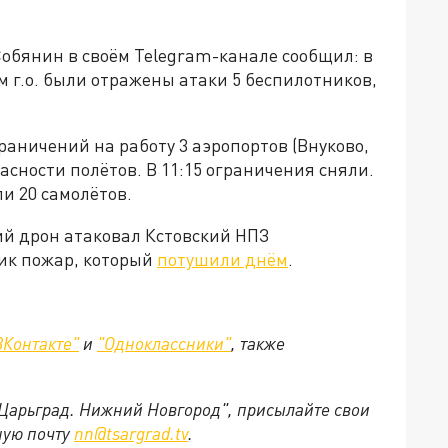
обянин в своём Telegram-канале сообщил: в
м г.о. были отражены атаки 5 беспилотников,
раничений на работу 3 аэропортов (Внуково,
асности полётов. В 11:15 ограничения сняли.
и 20 самолётов.
ий дрон атаковал Кстовский НПЗ
ник пожар, который
потушили днём
.
ВКонтакте"
и
"Одноклассники"
,
также
"Царьград. Нижний Новгород", присылайте свои
ную почту
nn@tsargrad.tv
.