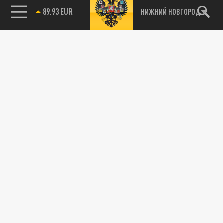
89.93 EUR
НИЖНИЙ НОВГОРОД
115093, г. Москва, переулок Партийный,
д.1, к.57, стр.3, эт.1, пом.I, ком.45
Тел.:
+7 (495) 374-77-73
info@tsargrad.tv
Адрес для пресс-релизов
press@tsargrad.tv