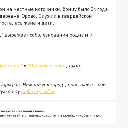
ой на местные источники, бойцу было 34 года.
в деревне Юрово. Служил в гвардейской
 осталась жена и дети.
" выражает соболезнования родным и
ВКонтакте"
и
"Одноклассники"
,
также
"Царьград. Нижний Новгород", присылайте свои
ную почту
nn@tsargrad.tv
.
сывайтесь на наши каналы
ыми узнавайте о главных новостях и важнейших событиях дня.