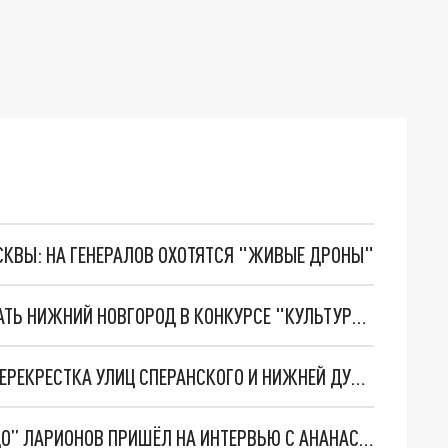
ОСКВЫ: НА ГЕНЕРАЛОВ ОХОТЯТСЯ "ЖИВЫЕ ДРОНЫ"
ГЛЕБ НИКИТИН ПРИЗВАЛ ЖИТЕЛЕЙ ПОДДЕРЖАТЬ НИЖНИЙ НОВГОРОД В КОНКУРСЕ "КУЛЬТУРНАЯ СТОЛИЦА – 2024"
ВО ВЛАДИМИРЕ НАЧАЛИ БЛАГОУСТРОЙСТВО ПЕРЕКРЕСТКА УЛИЦ СПЕРАНСКОГО И НИЖНЕЙ ДУБРОВЫ
ГЛАВНЫЙ ТРЕНЕР НИЖЕГОРОДСКОГО “ТОРПЕДО” ЛАРИОНОВ ПРИШЁЛ НА ИНТЕРВЬЮ С АНАНАСОМ ПОСЛЕ ПОБЕДЫ В МАТЧЕ