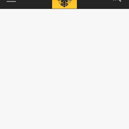
115093, г. Москва, переулок Партийный,
д.1, к.57, стр.3, эт.1, пом.I, ком.45
Тел.:
+7 (495) 374-77-73
info@tsargrad.tv
Адрес для пресс-релизов
press@tsargrad.tv
Средство массовой информации сетевое издание