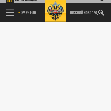
89.93 EUR
НИЖНИЙ НОВГОРОД
115093, г. Москва, переулок Партийный,
д.1, к.57, стр.3, эт.1, пом.I, ком.45
Тел.:
+7 (495) 374-77-73
info@tsargrad.tv