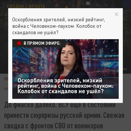
СВОДКИ С ФРОНТА
Оскорбления зрителей, низкий рейтинг,
война с Человеком-пауком: Колобок от
скандалов не ушёл?
В ПРЯМОМ ЭФИРЕ:
ФОТО: КОЛЛАЖ ЦАРЬГРАДА
ВИКТОР ЗАГВОЗДИН
22 ИЮЛЯ 06:00
ПОДПИШИТЕСЬ:
До фиаско далеко. ВСУ ещё в состоянии
принести сюрпризы русской армии. Свежая
сводка с фронтов СВО от военкоров