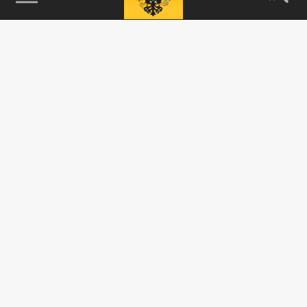
115093, г. Москва, переулок Партийный,
д.1, к.57, стр.3, эт.1, пом.I, ком.45
Тел.:
+7 (495) 374-77-73
info@tsargrad.tv
Адрес для пресс-релизов
press@tsargrad.tv
Средство массовой информации сетевое издание