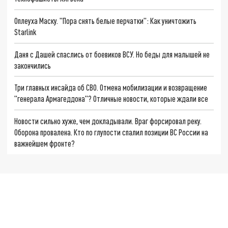
Оплеуха Маску. "Пора снять белые перчатки": Как уничтожить
Starlink
Даня с Дашей спаслись от боевиков ВСУ. Но беды для малышей не
закончились
Три главных инсайда об СВО. Отмена мобилизации и возвращение
"генерала Армагеддона"? Отличные новости, которые ждали все
Новости сильно хуже, чем докладывали. Враг форсировал реку.
Оборона провалена. Кто по глупости спалил позиции ВС России на
важнейшем фронте?