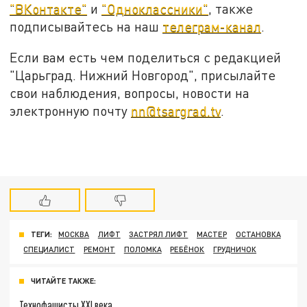
"ВКонтакте"
и
"Одноклассники"
, также
подписывайтесь на наш
телеграм-канал
.
Если вам есть чем поделиться с редакцией
"Царьград. Нижний Новгород", присылайте
свои наблюдения, вопросы, новости на
электронную почту
nn@tsargrad.tv
.
ТЕГИ:
МОСКВА
ЛИФТ
ЗАСТРЯЛ ЛИФТ
МАСТЕР
ОСТАНОВКА
СПЕЦИАЛИСТ
РЕМОНТ
ПОЛОМКА
РЕБЁНОК
ГРУДНИЧОК
ЧИТАЙТЕ ТАКЖЕ:
Технофашисты XXI века