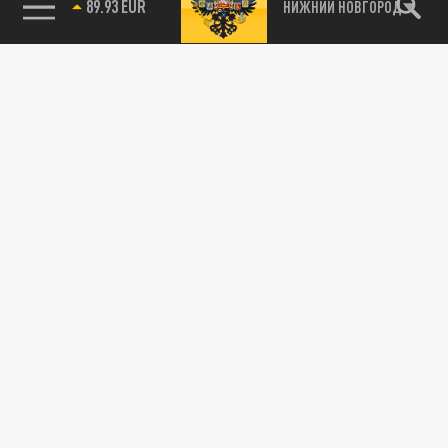
89.93 EUR
НИЖНИЙ НОВГОРОД
115093, г. Москва, переулок Партийный,
д.1, к.57, стр.3, эт.1, пом.I, ком.45
Тел.:
+7 (495) 374-77-73
info@tsargrad.tv
Адрес для пресс-релизов
press@tsargrad.tv