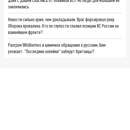
Даня с Дашей спаслись от боевиков ВСУ. Но беды для малышей не
закончились
Новости сильно хуже, чем докладывали. Враг форсировал реку.
Оборона провалена. Кто по глупости спалил позиции ВС России на
важнейшем фронте?
Разгром Wildberries и циничное обращение к русским, Ким
уезжает: "Последние копейки" заберут британцы?