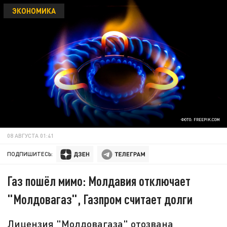
ЭКОНОМИКА
ФОТО: FREEPIK.COM
08 АВГУСТА 01:41
ПОДПИШИТЕСЬ:
Газ пошёл мимо: Молдавия отключает
"Молдовагаз", Газпром считает долги
Лицензия "Молдовагаза" отозвана