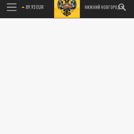
89.93 EUR
НИЖНИЙ НОВГОРОД
115093, г. Москва, переулок Партийный,
д.1, к.57, стр.3, эт.1, пом.I, ком.45
Тел.:
+7 (495) 374-77-73
info@tsargrad.tv
Адрес для пресс-релизов
press@tsargrad.tv