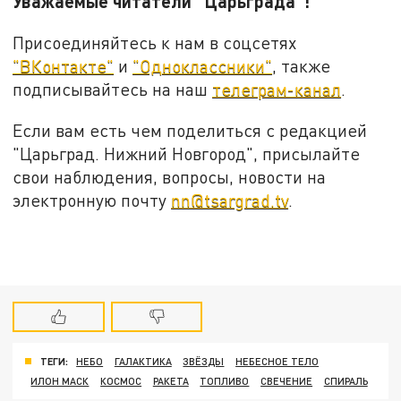
Уважаемые читатели "Царьграда"!
Присоединяйтесь к нам в соцсетях
"ВКонтакте"
и
"Одноклассники"
, также
подписывайтесь на наш
телеграм-канал
.
Если вам есть чем поделиться с редакцией
"Царьград. Нижний Новгород", присылайте
свои наблюдения, вопросы, новости на
электронную почту
nn@tsargrad.tv
.
ТЕГИ:
НЕБО
ГАЛАКТИКА
ЗВЁЗДЫ
НЕБЕСНОЕ ТЕЛО
ИЛОН МАСК
КОСМОС
РАКЕТА
ТОПЛИВО
СВЕЧЕНИЕ
СПИРАЛЬ