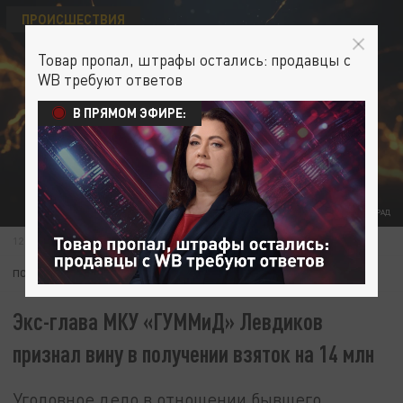
ПРОИСШЕСТВИЯ
Товар пропал, штрафы остались: продавцы с
WB требуют ответов
В ПРЯМОМ ЭФИРЕ:
ФОТО: ЦАРЬГРАД
12 МАЯ 16:08
ПОДПИШИТЕСЬ:
Экс-глава МКУ «ГУММиД» Левдиков
признал вину в получении взяток на 14 млн
Уголовное дело в отношении бывшего