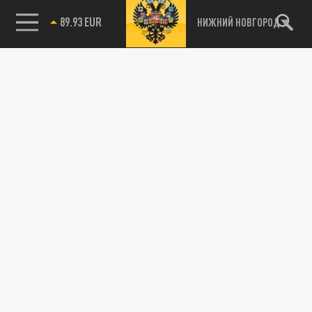
89.93 EUR
НИЖНИЙ НОВГОРОД
115093, г. Москва, переулок Партийный,
д.1, к.57, стр.3, эт.1, пом.I, ком.45
Тел.:
+7 (495) 374-77-73
info@tsargrad.tv
Адрес для пресс-релизов
press@tsargrad.tv