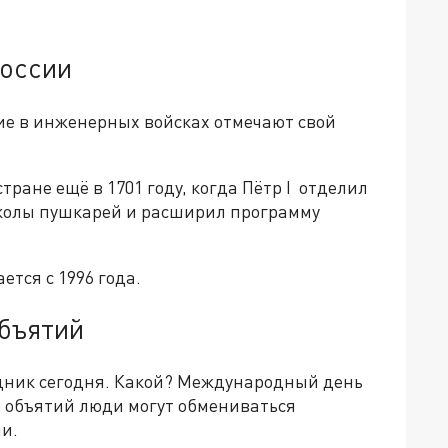
России
е в инженерных войсках отмечают свой
ране ещё в 1701 году, когда Пётр I отделил
колы пушкарей и расширил программу
тся с 1996 года.
объятий
дник сегодня. Какой? Международный день
ме объятий люди могут обмениваться
и.