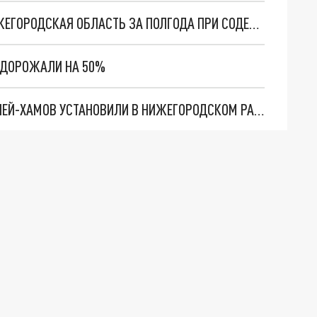
73 МЛРД РУБЛЕЙ ИНВЕСТИЦИЙ ПОЛУЧИЛА НИЖЕГОРОДСКАЯ ОБЛАСТЬ ЗА ПОЛГОДА ПРИ СОДЕЙСТВИИ КОРПОРАЦИИ РАЗВИТИЯ
ОДОРОЖАЛИ НА 50%
СВЫШЕ 100 ОГРАНИЧИТЕЛЕЙ ПРОТИВ ВОДИТЕЛЕЙ-ХАМОВ УСТАНОВИЛИ В НИЖЕГОРОДСКОМ РАЙОНЕ