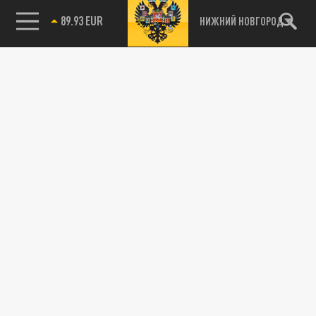
89.93 EUR
НИЖНИЙ НОВГОРОД
115093, г. Москва, переулок Партийный,
д.1, к.57, стр.3, эт.1, пом.I, ком.45
Тел.:
+7 (495) 374-77-73
info@tsargrad.tv
Адрес для пресс-релизов
press@tsargrad.tv