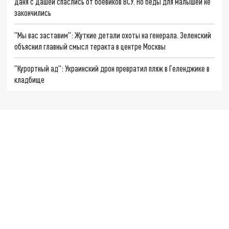
Даня с Дашей спаслись от боевиков ВСУ. Но беды для малышей не
закончились
"Мы вас заставим": Жуткие детали охоты на генерала. Зеленский
объяснил главный смысл теракта в центре Москвы
"Курортный ад": Украинский дрон превратил пляж в Геленджике в
кладбище