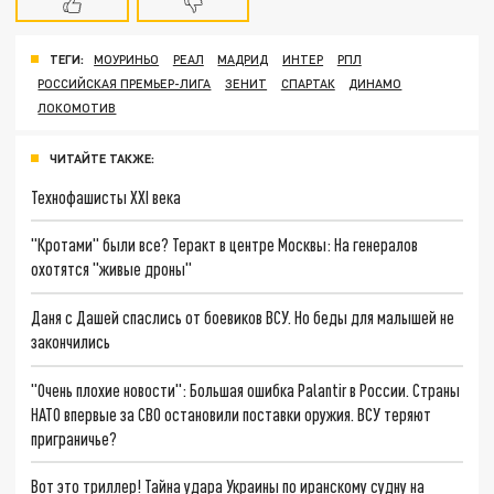
ТЕГИ:
МОУРИНЬО
РЕАЛ
МАДРИД
ИНТЕР
РПЛ
РОССИЙСКАЯ ПРЕМЬЕР-ЛИГА
ЗЕНИТ
СПАРТАК
ДИНАМО
ЛОКОМОТИВ
ЧИТАЙТЕ ТАКЖЕ:
Технофашисты XXI века
"Кротами" были все? Теракт в центре Москвы: На генералов
охотятся "живые дроны"
Даня с Дашей спаслись от боевиков ВСУ. Но беды для малышей не
закончились
"Очень плохие новости": Большая ошибка Palantir в России. Страны
НАТО впервые за СВО остановили поставки оружия. ВСУ теряют
приграничье?
Вот это триллер! Тайна удара Украины по иранскому судну на