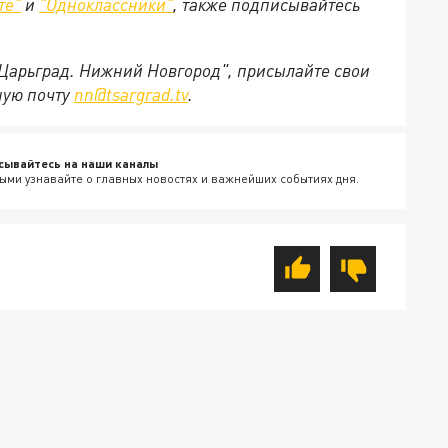
те"
и
"Одноклассники"
,
также подписывайтесь
"Царьград. Нижний Новгород", присылайте свои
ную почту
nn@tsargrad.tv
.
сывайтесь на наши каналы
ыми узнавайте о главных новостях и важнейших событиях дня.