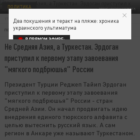
ПОЛИТИКА
DROP OF LIGHT/SHUTTERSTOCK
17 ДЕКАБРЯ 11:48
Два покушения и теракт на пляже: хроника
украинского ультиматума
ПОДПИШИТЕСЬ:
В ПРЯМОМ ЭФИРЕ:
Не Средняя Азия, а Туркестан. Эрдоган
приступил к первому этапу завоевания
"мягкого подбрюшья" России
Президент Турции Реджеп Тайип Эрдоган
приступил к первому этапу завоевания
"мягкого подбрюшья" России - стран
Средней Азии. Он начал продвигать идею
внедрения единого тюркского алфавита с
целью вытеснить русский язык. А сам
регион в Анкаре уже называют Туркестаном.