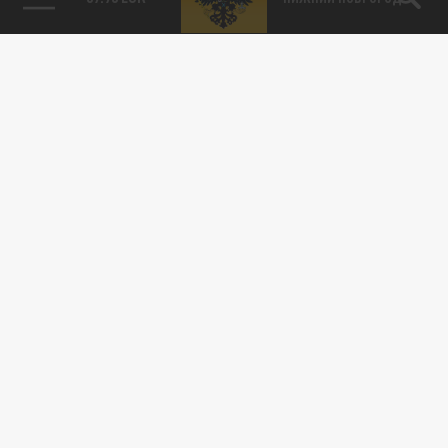
115093, г. Москва, переулок Партийный,
д.1, к.57, стр.3, эт.1, пом.I, ком.45
Тел.:
+7 (495) 374-77-73
info@tsargrad.tv
Адрес для пресс-релизов
press@tsargrad.tv
Средство массовой информации сетевое издание