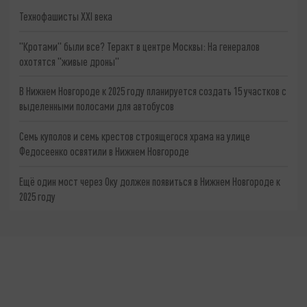
Технофашисты XXI века
"Кротами" были все? Теракт в центре Москвы: На генералов
охотятся "живые дроны"
В Нижнем Новгороде к 2025 году планируется создать 15 участков с
выделенными полосами для автобусов
Семь куполов и семь крестов строящегося храма на улице
Федосеенко освятили в Нижнем Новгороде
Ещё один мост через Оку должен появиться в Нижнем Новгороде к
2025 году