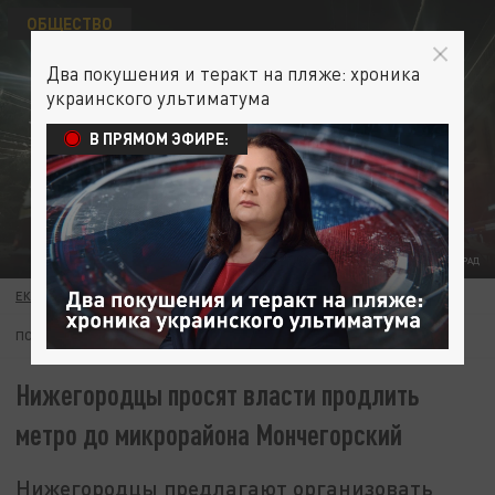
ОБЩЕСТВО
Два покушения и теракт на пляже: хроника
украинского ультиматума
В ПРЯМОМ ЭФИРЕ:
ФОТО: ЦАРЬГРАД
ЕКАТЕРИНА ЧИЧУРИНА
18 ФЕВРАЛЯ 18:29
ПОДПИШИТЕСЬ:
Нижегородцы просят власти продлить
метро до микрорайона Мончегорский
Нижегородцы предлагают организовать