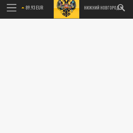
85.64 BRENT
НИЖНИЙ НОВГОРОД
89.93 EUR
115093, г. Москва, переулок Партийный,
д.1, к.57, стр.3, эт.1, пом.I, ком.45
Тел.:
+7 (495) 374-77-73
info@tsargrad.tv
Адрес для пресс-релизов
press@tsargrad.tv