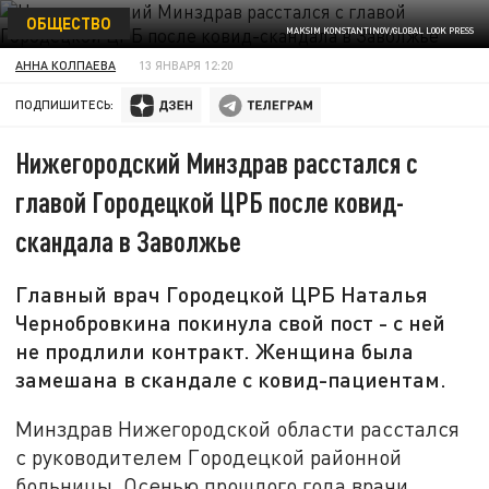
ОБЩЕСТВО
MAKSIM KONSTANTINOV/GLOBAL LOOK PRESS
АННА КОЛПАЕВА
13 ЯНВАРЯ 12:20
ПОДПИШИТЕСЬ:
Нижегородский Минздрав расстался с
главой Городецкой ЦРБ после ковид-
скандала в Заволжье
Главный врач Городецкой ЦРБ Наталья
Чернобровкина покинула свой пост - с ней
не продлили контракт. Женщина была
замешана в скандале с ковид-пациентам.
Минздрав Нижегородской области расстался
с руководителем Городецкой районной
больницы. Осенью прошлого года врачи